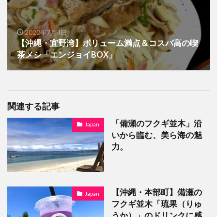
2020年7月4日
【沖縄・宜野湾】ボリューム満点＆コスパ高の喫
茶メシ「エンジョイBOX」
関連する記事
「備瀬のフクギ並木」沿
Japan
いから臨む、美ら海の魅
力。
【沖縄・本部町】備瀬の
Japan
フクギ並木「琉果（りゅ
うか）」のドリンクに感