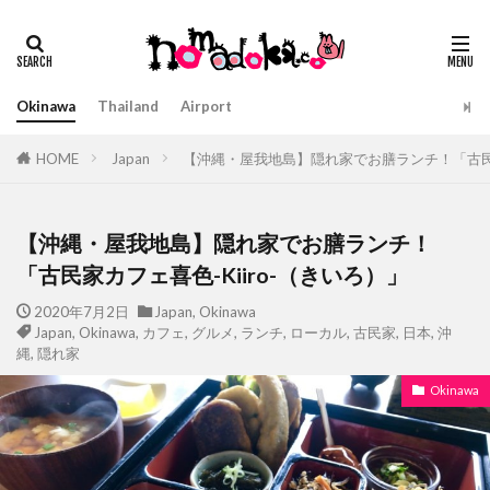
Okinawa
Thailand
Airport
HOME
Japan
【沖縄・屋我地島】隠れ家でお膳ランチ！「古民家カ
【沖縄・屋我地島】隠れ家でお膳ランチ！
「古民家カフェ喜色-Kiiro-（きいろ）」
2020年7月2日
Japan
,
Okinawa
Japan
,
Okinawa
,
カフェ
,
グルメ
,
ランチ
,
ローカル
,
古民家
,
日本
,
沖
縄
,
隠れ家
Okinawa