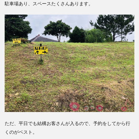
駐車場あり、スペースたくさんあります。
類
6.2
ご
膳、
素晴
らし
い。
6.3
一番
感激
した
の
が、
天ぷ
ら。
6.4
ご飯
はな
ただ、平日でも結構お客さんが入るので、予約をしてから行
ん
くのがベスト。
と、
「さ