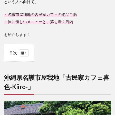
という人へ向けて、
・名護市屋我地の古民家カフェの絶品ご膳
・体に優しいメニューと、落ち着く店内
を紹介します！
目次
1
沖
縄県名
護市屋
我地
沖縄県名護市屋我地「古民家カフェ喜
「古民
家カフ
色-Kiiro-」
ェ喜色-
Kiiro-」
2
アク
セ