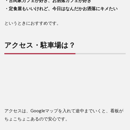
・古民家カフェが好き、お洒落カフェが好き
お水
・定食屋もいいけれど、今日はなんだかお洒落にキメたい
のポ
ット
が嬉
というときにおすすめです。
し
い！
5
アクセス・駐車場は？
メニ
ュー
紹
介！
6
喜色
御
膳、
豪華
すぎ
る！
アクセスは、Googleマップを入れて途中までいくと、看板が
6.1
ちょこちょこあるので安心です。
前菜
は3種