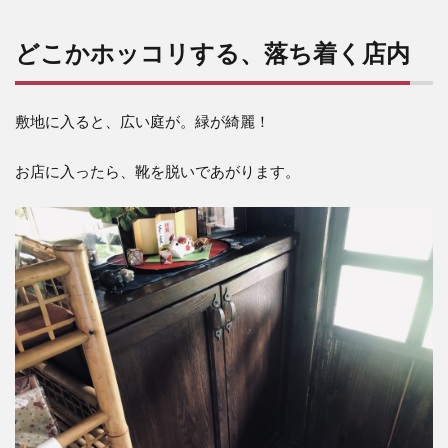
とう
きび
どこかホッコリする、落ち着く店内
ごは
ん」
6.5
敷地に入ると、広い庭が。緑が綺麗！
さら
に感
激、
お店に入ったら、靴を脱いであがります。
ゆし
豆腐
のお
つ
ゆ。
6.6
デザ
ート
は、
シー
クワ
ーサ
ーの