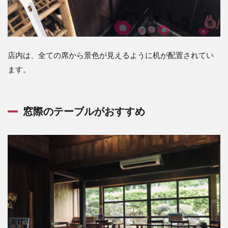
ゼリ
ー。
7
名護
エリ
店内は、全ての席から景色が見えるように机が配置されてい
アに
きた
ます。
ら、
ぜひ
古民
家カ
窓際のテーブルがおすすめ
フェ
でご
膳ラ
ンチ
を！