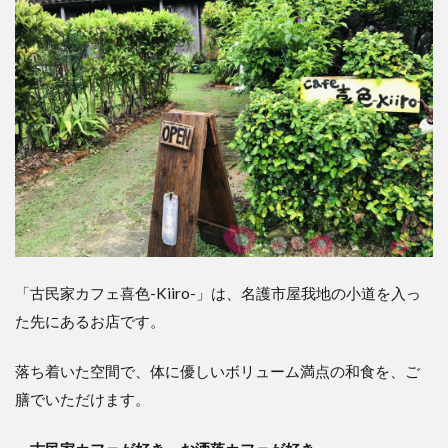
ス・
駐車
場
は？
3
どこ
かホ
ッコ
リす
る、
落ち
着く
店内
3.1
「古民家カフェ喜色-Kiiro-」は、名護市屋我地の小道を入っ
窓際
た先にあるお店です。
のテ
ーブ
ルが
落ち着いた空間で、体に優しいボリューム満点の和食を、ご
おす
膳でいただけます。
すめ
4